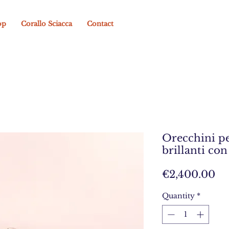
op
Corallo Sciacca
Contact
Orecchini pe
brillanti co
Pr
€2,400.00
Quantity
*