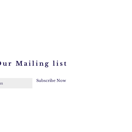
Collana
Ambra
con
turchese
CL694
Our Mailing list
Subscribe Now