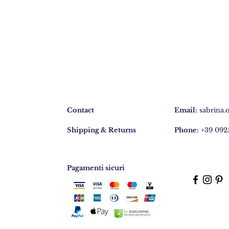
Bracciale
4
fili
BR255
Contact
Email:
sabrina.
Shipping & Returns
Phone:
+39 092
Pagamenti sicuri