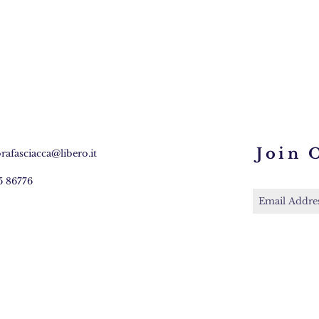
Quick View
Join 
orafasciacca@libero.it
5 86776