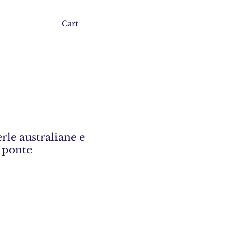
Cart
rle australiane e
n ponte
ice