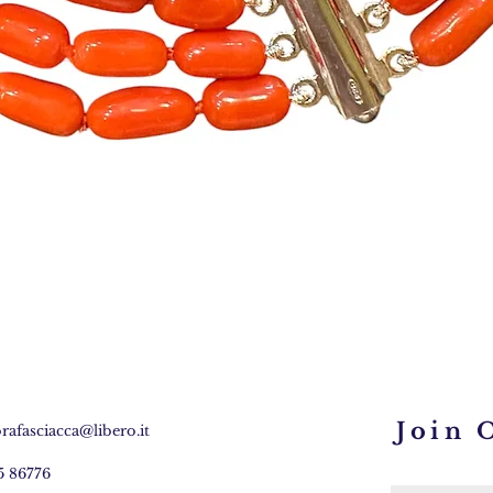
Quick View
Join 
orafasciacca@libero.it
5 86776