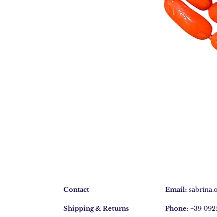
Bracciale
4
fili
BR255
Contact
Email:
sabrina.
Shipping & Returns
Phone:
+39 092