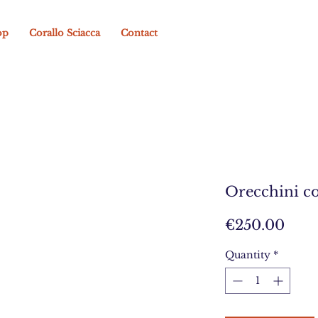
op
Corallo Sciacca
Contact
Orecchini co
Pric
€250.00
Quantity
*