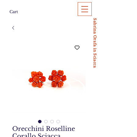
Cart
Sabrina Orafa in Sciacca
Orecchini Roselline
Corallo Sciacca