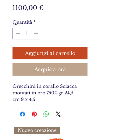
Prezzo
1100,00 €
Quantità
*
Aggiungi al carrello
Acquista ora
Orecchini in corallo Sciacca
montati in oro 750% gr 24,5
cm 9 x 4,5
Nuovo creazione
nuovo arrivo