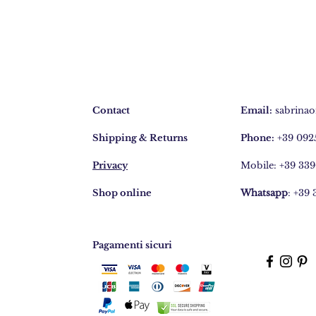
Bracciale
4
fili
BR255
Contact
Email:
sabrinao
Shipping & Returns
Phone:
+39 092
Privacy
Mobile: +39 33
Shop online
Whatsapp
: +39
Pagamenti sicuri