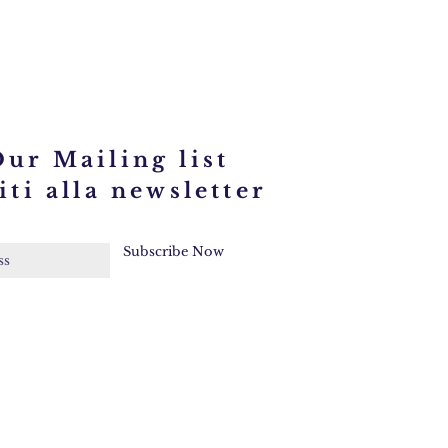
Collana
Ambra
con
turchese
CL694
Our Mailing list
iti alla newsletter
Subscribe Now