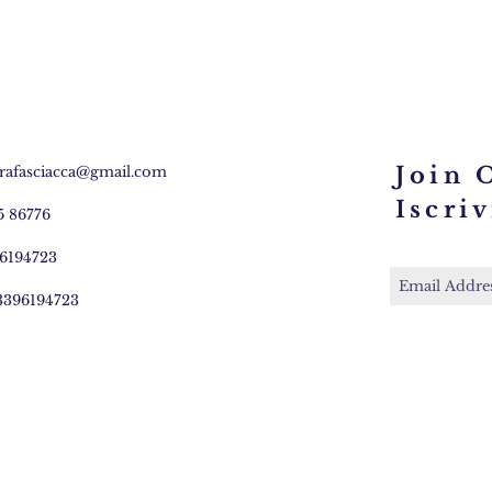
Vista rapida
Join 
rafasciacca@gmail.com
Iscriv
5 86776
96194723
 3396194723