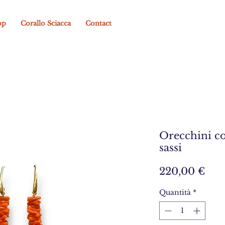
op
Corallo Sciacca
Contact
Orecchini co
sassi
Pre
220,00 €
Quantità
*