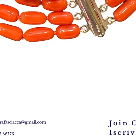
Vista rapida
Join 
rafasciacca@gmail.com
Iscriv
5 86776