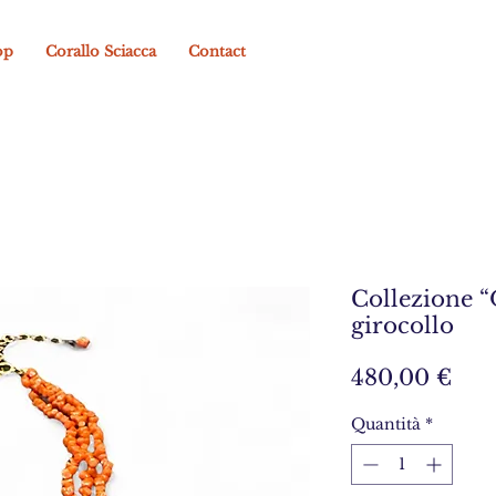
op
Corallo Sciacca
Contact
Collezione “
girocollo
Pre
480,00 €
Quantità
*