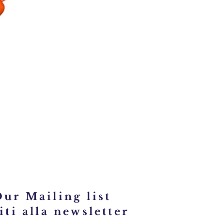
Collana
Ambra
con
turchese
CL694
Our Mailing list
iti alla newsletter