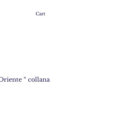
Cart
Oriente “ collana
zzo