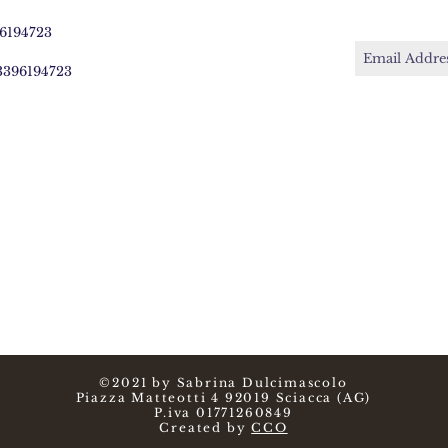
96194723
 3396194723
©2021 by Sabrina Dulcimascolo
Piazza Matteotti 4 92019 Sciacca (AG)
P.iva 01771260849
Created by
CCO