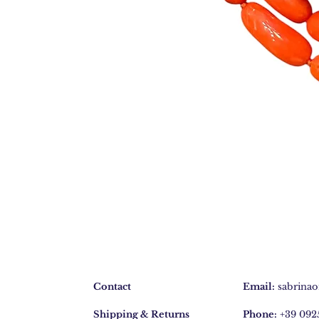
Bracciale
4
fili
BR255
Contact
Email:
sabrinao
Shipping & Returns
Phone:
+39 092