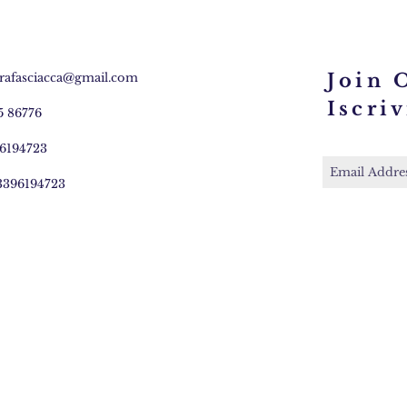
Join 
rafasciacca@gmail.com
Iscriv
5 86776
96194723
 3396194723