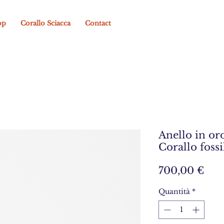
op
Corallo Sciacca
Contact
Anello in oro 
Corallo fossi
Pre
700,00 €
Quantità
*