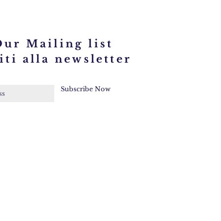
turchese
CL694
Our Mailing list
iti alla newsletter
Subscribe Now